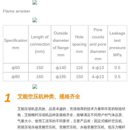
Flame arrester
Pore
Outside
Leakage
Length of
Hole
counts
Specification
diameter
test
connection
spacing
and pore
mm
of flange
pressure
(mm)
mm
diameter
mm
MPa
mm
ф50
150
ф140
116
4-ф13
0.5
ф80
160
ф185
150
4-ф13
0.5
1
艾能空压机种类、规格齐全
艾能压缩机是高效、品质卓越的，凭借雄厚的技术力量和丰富的制造经
验，艾能螺杆压缩机品种及规格齐全，能够满足不同用户对气体品质、
气量大小、使用工况等的不同要求，主要产品有：固定式螺杆空压机、
双级压缩永磁变频空压机、变频空压机、永磁变频空压机、低压力螺杆